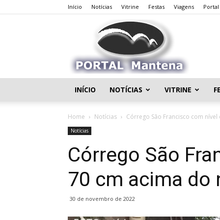
Início
Notícias
Vitrine
Festas
Viagens
Porta
INÍCIO
NOTÍCIAS
VITRINE
F
Home
Notícias
Córrego São Francisco com nível
Notícias
Córrego São Fran
70 cm acima do 
30 de novembro de 2022