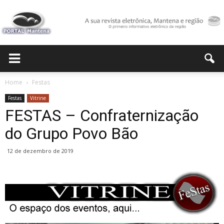
Portal
Home
Festas
Festas
Vitrine
Mantena
FESTAS – Confraternização
do Grupo Povo Bão
12 de dezembro de 2019